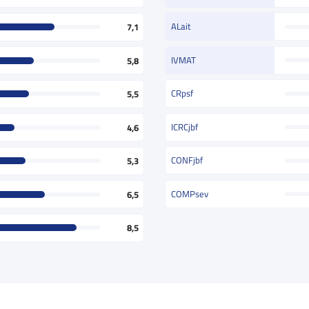
ALait
7,1
IVMAT
5,8
CRpsf
5,5
ICRCjbf
4,6
CONFjbf
5,3
COMPsev
6,5
8,5