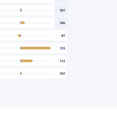
101
104
97
133
112
101