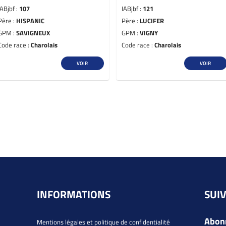
IABjbf :
107
IABjbf :
121
Père :
HISPANIC
Père :
LUCIFER
GPM :
SAVIGNEUX
GPM :
VIGNY
Code race :
Charolais
Code race :
Charolais
VOIR
VOIR
INFORMATIONS
SUI
Abonn
Mentions légales et politique de confidentialité