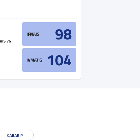
98
IFNAIS
RIS 76
104
IVMAT G
CABAR P