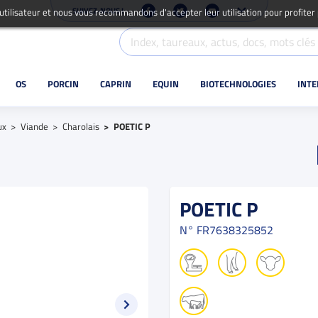
SUIVEZ-NOUS !
 utilisateur et nous vous recommandons d'accepter leur utilisation pour profiter
OS
PORCIN
CAPRIN
EQUIN
BIOTECHNOLOGIES
INT
ux
Viande
Charolais
POETIC P
POETIC P
N°
FR7638325852