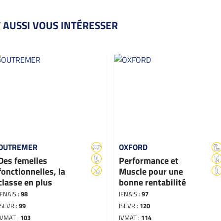
 AUSSI VOUS INTÉRESSER
OUTREMER
OXFORD
Des femelles
Performance et
fonctionnelles, la
Muscle pour une
classe en plus
bonne rentabilité
IFNAIS :
98
IFNAIS :
97
ISEVR :
99
ISEVR :
120
IVMAT :
103
IVMAT :
114