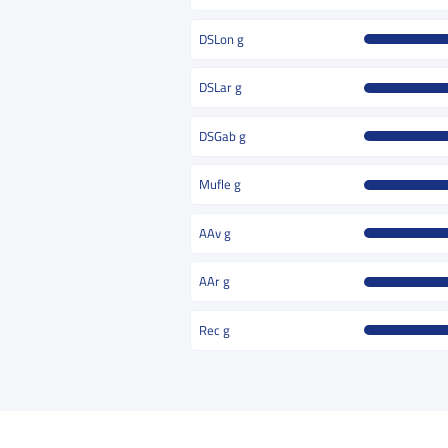
DSLon g
DSLar g
DSGab g
Mufle g
AAv g
AAr g
Rec g