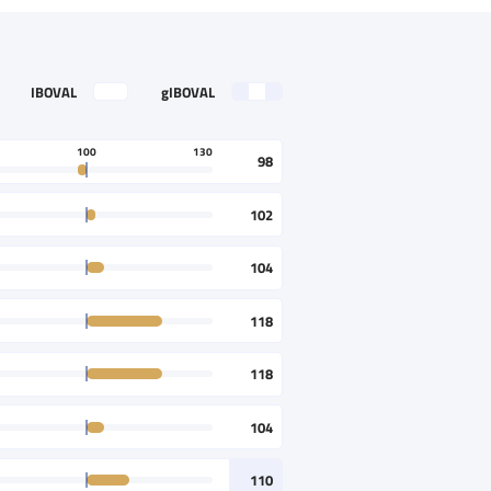
IBOVAL
gIBOVAL
100
130
98
102
104
118
118
104
110