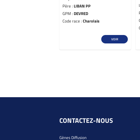
Père :
LIBAN PP
GPM :
DEVRED
Code race :
Charolais
VOIR
CONTACTEZ-NOUS
Gènes Diffusion