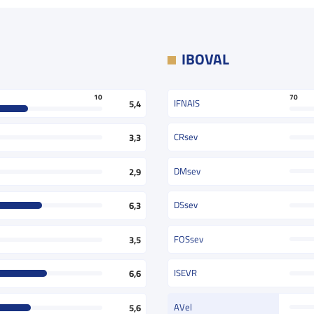
IBOVAL
70
10
IFNAIS
5,4
CRsev
3,3
DMsev
2,9
DSsev
6,3
FOSsev
3,5
ISEVR
6,6
AVel
5,6