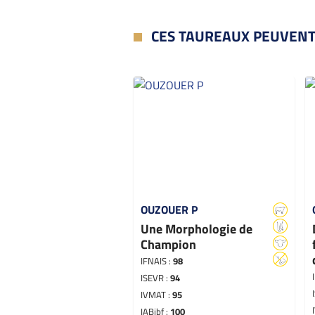
CES TAUREAUX PEUVENT
OUZOUER P
Une Morphologie de
Champion
IFNAIS :
98
ISEVR :
94
IVMAT :
95
IABjbf :
100