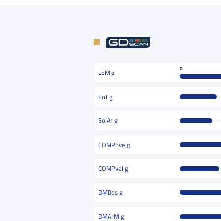
0
LoM g
FoT g
SolAr g
COMPhve g
COMPvel g
DMDos g
DMArM g