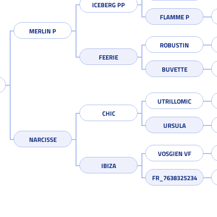
ICEBERG PP
FLAMME P
MERLIN P
ROBUSTIN
FEERIE
BUVETTE
UTRILLOMIC
CHIC
URSULA
NARCISSE
VOSGIEN VF
IBIZA
FR_7638325234