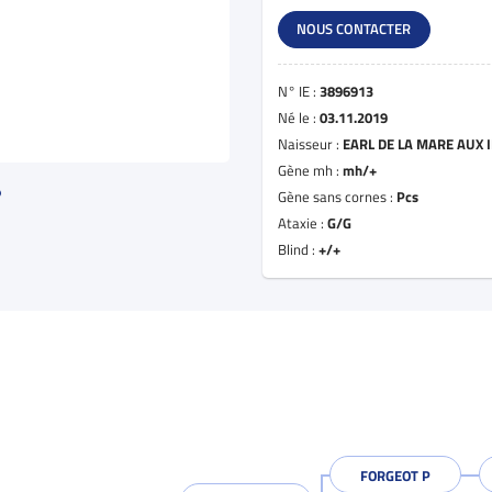
NOUS CONTACTER
N° IE :
3896913
Né le :
03.11.2019
Naisseur :
EARL DE LA MARE AUX I
Gène mh :
mh/+
Gène sans cornes :
Pcs
Ataxie :
G/G
Blind :
+/+
FORGEOT P