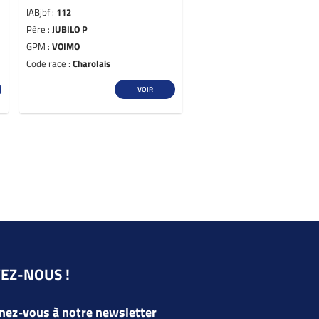
IABjbf :
112
Père :
JUBILO P
GPM :
VOIMO
Code race :
Charolais
VOIR
VEZ-NOUS !
ez-vous à notre newsletter