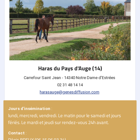
Haras du Pays d'Auge (14)
Carrefour Saint Jean - 14340 Notre Dame d'Estrées 
02 31 48 14 14
harasauge@genesdiffusion.com
Jours d'insémination 
: 
lundi, mercredi, vendredi. Le matin pour le samedi et jours
fériés. Le mardi et jeudi sur rendez-vous 24h avant.
Contact 
: 
Régis BREUX (06 15 06 93 34)