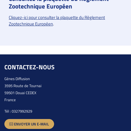
Zootechnique Européen
Cliquez-ici pour consulter la plaquette du Règlement
Zootechnique Européen
.
CONTACTEZ-NOUS
Gènes Diffusion
3595 Route de Tournai
59501 Douai CEDEX
France
Tél :
0327992929
ENVOYER UN E-MAIL