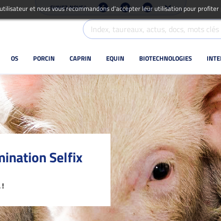
SUIVEZ-NOUS !
 utilisateur et nous vous recommandons d'accepter leur utilisation pour profiter
OS
PORCIN
CAPRIN
EQUIN
BIOTECHNOLOGIES
INT
ination Selfix
 !