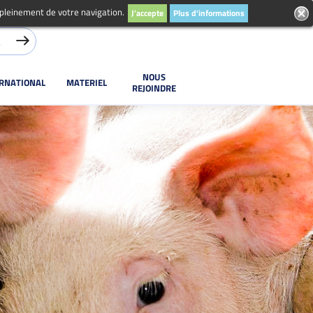
 pleinement de votre navigation.
J'accepte
Plus d'informations
NOUS
ERNATIONAL
MATERIEL
REJOINDRE