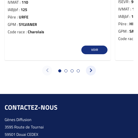
ISEVR :
99
IVMAT :
110
IVMAT :
10
IABjbf :
125
IABjbf :
107
Père :
URFE
Père :
HIS
GPM :
SYLVANER
GPM :
SAV
Code race :
Charolais
Code race 
VOIR
CONTACTEZ-NOUS
Gènes Diffusion
3595 Route de Tournai
59501 Douai CEDEX