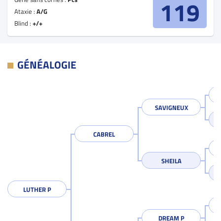
119
Ataxie :
A/G
Blind :
+/+
GÉNÉALOGIE
SAVIGNEUX
CABREL
SHEILA
LUTHER P
DREAM P