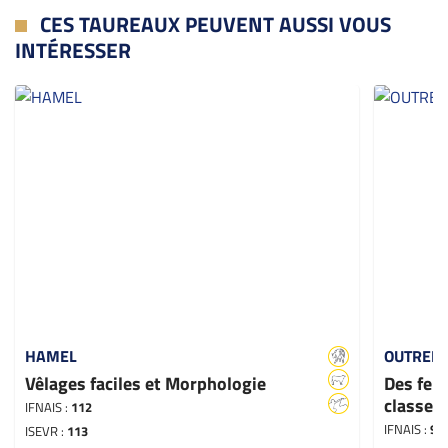
CES TAUREAUX PEUVENT AUSSI VOUS
INTÉRESSER
HAMEL
OUTREM
Vêlages faciles et Morphologie
Des feme
classe e
IFNAIS :
112
IFNAIS :
98
ISEVR :
113