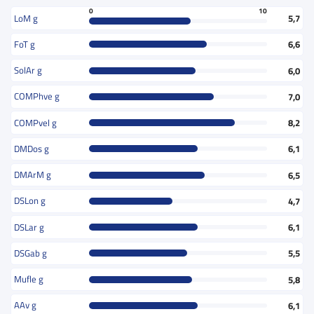
0
10
LoM g
5,7
FoT g
6,6
SolAr g
6,0
COMPhve g
7,0
COMPvel g
8,2
DMDos g
6,1
DMArM g
6,5
DSLon g
4,7
DSLar g
6,1
DSGab g
5,5
Mufle g
5,8
AAv g
6,1