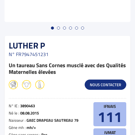
LUTHER P
N°
FR7947451231
Un taureau Sans Cornes musclé avec des Qualités
Maternelles élevées
NOUS CONTACTER
N° IE :
3890463
IFNAIS
111
Né le :
08.08.2015
Naisseur :
GAEC DRAPEAU SAUTREAU 79
Gène mh :
mh/+
IVMAT
Gène sans cornes :
Pcs