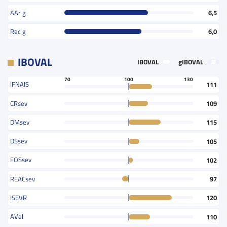
AAr g
6,5
Rec g
6,0
IBOVAL
IBOVAL
gIBOVAL
70
100
130
IFNAIS
111
CRsev
109
DMsev
115
DSsev
105
FOSsev
102
REACsev
97
ISEVR
120
AVel
110