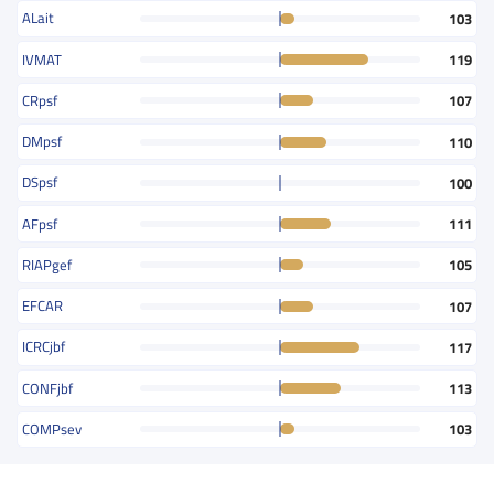
ALait
103
IVMAT
119
CRpsf
107
DMpsf
110
DSpsf
100
AFpsf
111
RIAPgef
105
EFCAR
107
ICRCjbf
117
CONFjbf
113
COMPsev
103