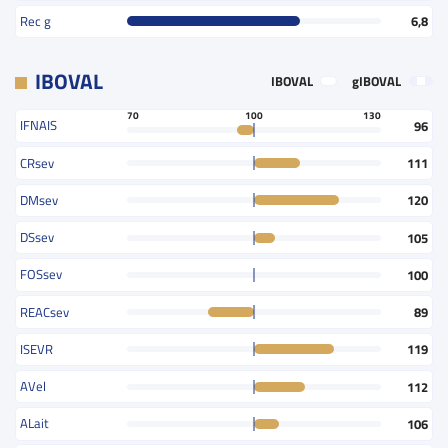
Rec g
6,8
IBOVAL
IBOVAL
gIBOVAL
70
100
130
IFNAIS
96
CRsev
111
DMsev
120
DSsev
105
FOSsev
100
REACsev
89
ISEVR
119
AVel
112
ALait
106