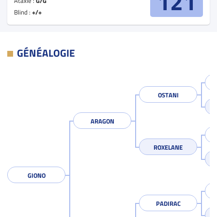
121
Ataxie :
G/G
Blind :
+/+
GÉNÉALOGIE
OSTANI
ARAGON
ROXELANE
GIONO
PADIRAC