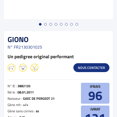
GIONO
N°
FR2130301025
Un pedigree original performant
NOUS CONTACTER
N° IE :
3882120
IFNAIS
96
Né le :
08.01.2011
Naisseur :
GAEC DE PERGEOT 21
Gène mh :
+/+
IVMAT
Gène sans cornes :
ss