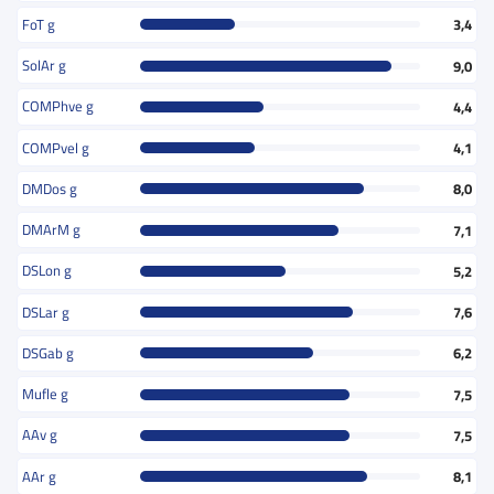
FoT g
3,4
SolAr g
9,0
COMPhve g
4,4
COMPvel g
4,1
DMDos g
8,0
DMArM g
7,1
DSLon g
5,2
DSLar g
7,6
DSGab g
6,2
Mufle g
7,5
AAv g
7,5
AAr g
8,1