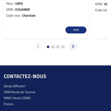
Père :
URFE
GPM :
VOLT
GPM :
SYLVANER
Code race 
Code race :
Charolais
VOIR
CONTACTEZ-NOUS
Gènes Diffusion
3595 Route de Tournai
59501 Douai CEDEX
France