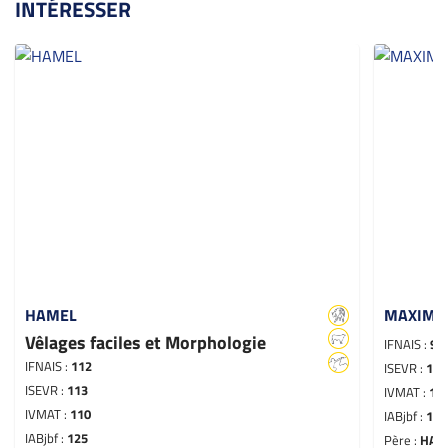
INTÉRESSER
HAMEL
MAXIMU
Vêlages faciles et Morphologie
IFNAIS :
93
IFNAIS :
112
ISEVR :
123
ISEVR :
113
IVMAT :
11
IVMAT :
110
IABjbf :
124
IABjbf :
125
Père :
HAM