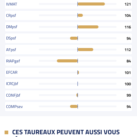
IVMAT
121
CRpsf
104
DMpsf
116
DSpsf
94
AFpsf
112
RIAPgef
84
EFCAR
101
ICRCjbf
100
CONFjbf
99
COMPsev
94
CES TAUREAUX PEUVENT AUSSI VOUS