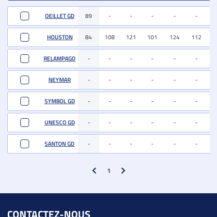
Comparer
Nom
IFNAIS
CRsev
DMsev
DSsev
FOSsev
ISEVR
AV
OEILLET GD
89
-
-
-
-
-
-
HOUSTON
84
108
121
101
124
112
8
RELAMPAGO
-
-
-
-
-
-
-
NEYMAR
-
-
-
-
-
-
-
SYMBOL GD
-
-
-
-
-
-
-
UNESCO GD
-
-
-
-
-
-
-
SANTON GD
-
-
-
-
-
-
-
1
CONTACTEZ-NOUS