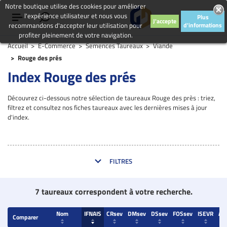
Notre boutique utilise des cookies pour améliorer
l'expérience utilisateur et nous vous
Plus
J'accepte
recommandons d'accepter leur utilisation pour
d'informations
profiter pleinement de votre navigation.
Accueil
E-Commerce
Semences Taureaux
Viande
Rouge des prés
Index Rouge des prés
Découvrez ci-dessous notre sélection de taureaux Rouge des près : triez,
filtrez et consultez nos fiches taureaux avec les dernières mises à jour
d'index.
FILTRES
7 taureaux correspondent à votre recherche.
Nom
IFNAIS
CRsev
DMsev
DSsev
FOSsev
ISEVR
AV
Comparer