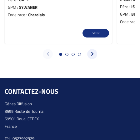
Père :
ISID
GPM :
SYLVANER
GPM :
BUL
Code race :
Charolais
Code race 
VOIR
CONTACTEZ-NOUS
Gènes Diffusion
3595 Route de Tournai
59501 Douai CEDEX
France
Tél :
0327992929