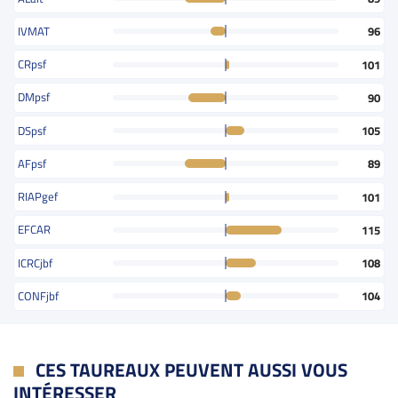
IVMAT
96
CRpsf
101
DMpsf
90
DSpsf
105
AFpsf
89
RIAPgef
101
EFCAR
115
ICRCjbf
108
CONFjbf
104
CES TAUREAUX PEUVENT AUSSI VOUS
INTÉRESSER