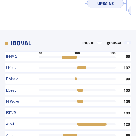
URBAINE
IBOVAL
IBOVAL
gIBOVAL
70
100
130
IFNAIS
88
CRsev
107
DMsev
98
DSsev
105
FOSsev
105
ISEVR
100
AVel
123
ALait
89