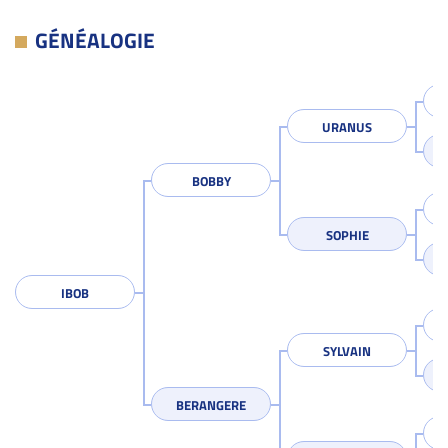
GÉNÉALOGIE
URANUS
BOBBY
SOPHIE
IBOB
SYLVAIN
BERANGERE