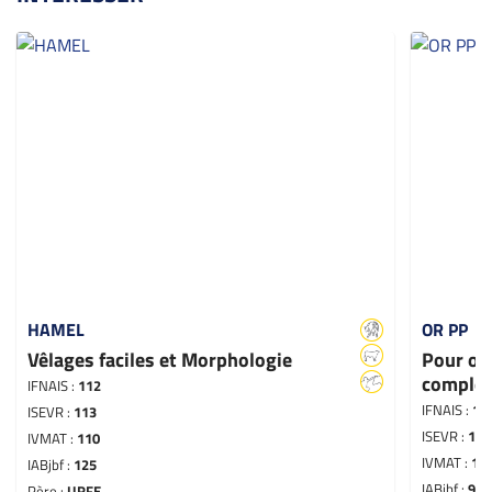
HAMEL
OR PP
Vêlages faciles et Morphologie
Pour ob
comple
IFNAIS :
112
IFNAIS :
11
ISEVR :
113
ISEVR :
111
IVMAT :
110
IVMAT :
10
IABjbf :
125
IABjbf :
97
Père :
URFE