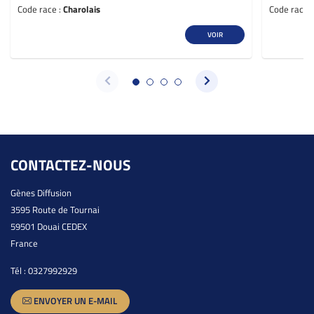
Code race :
Charolais
Code race 
VOIR
CONTACTEZ-NOUS
Gènes Diffusion
3595 Route de Tournai
59501 Douai CEDEX
France
Tél :
0327992929
ENVOYER UN E-MAIL