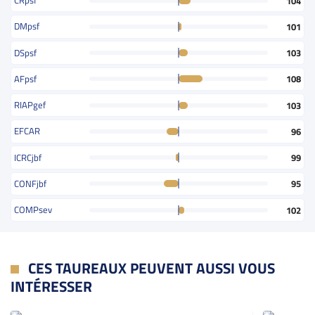
CRpsf
104
DMpsf
101
DSpsf
103
AFpsf
108
RIAPgef
103
EFCAR
96
ICRCjbf
99
CONFjbf
95
COMPsev
102
CES TAUREAUX PEUVENT AUSSI VOUS
INTÉRESSER