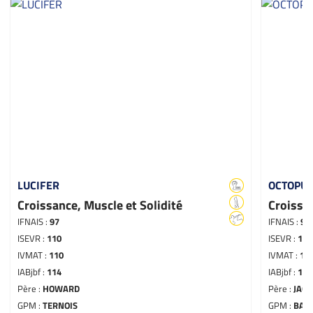
LUCIFER
OCTOPU
Croissance, Muscle et Solidité
Croissa
IFNAIS :
97
IFNAIS :
94
ISEVR :
110
ISEVR :
127
IVMAT :
110
IVMAT :
12
IABjbf :
114
IABjbf :
122
Père :
HOWARD
Père :
JAG
GPM :
TERNOIS
GPM :
BAS