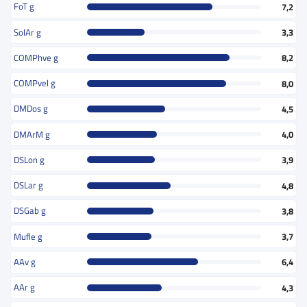
FoT g
7,2
SolAr g
3,3
COMPhve g
8,2
COMPvel g
8,0
DMDos g
4,5
DMArM g
4,0
DSLon g
3,9
DSLar g
4,8
DSGab g
3,8
Mufle g
3,7
AAv g
6,4
AAr g
4,3