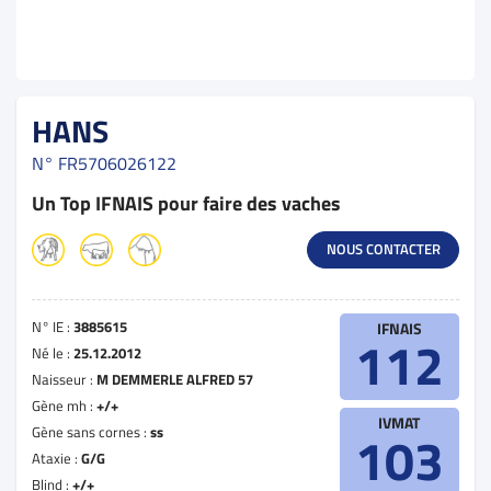
HANS
N°
FR5706026122
Un Top IFNAIS pour faire des vaches
NOUS CONTACTER
N° IE :
3885615
IFNAIS
112
Né le :
25.12.2012
Naisseur :
M DEMMERLE ALFRED 57
Gène mh :
+/+
IVMAT
Gène sans cornes :
ss
103
Ataxie :
G/G
Blind :
+/+