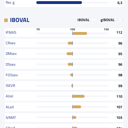
Rec g
6,3
IBOVAL
IBOVAL
gIBOVAL
70
100
130
IFNAIS
112
CRsev
96
DMsev
95
DSsev
96
FOSsev
98
ISEVR
99
AVel
110
ALait
107
IVMAT
103