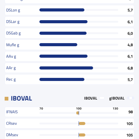
DSLon g
5,7
DSLar g
6,1
DSGab g
6,0
Mufle g
4,8
AAv g
6,1
AAr g
6,8
Rec g
5,7
IBOVAL
IBOVAL
gIBOVAL
70
100
130
IFNAIS
98
CRsev
105
DMsev
105