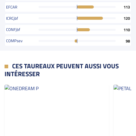
EFCAR
113
ICRCjbf
120
CONFjbf
110
COMPsev
98
CES TAUREAUX PEUVENT AUSSI VOUS
INTÉRESSER