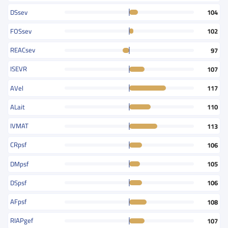
DSsev
104
FOSsev
102
REACsev
97
ISEVR
107
AVel
117
ALait
110
IVMAT
113
CRpsf
106
DMpsf
105
DSpsf
106
AFpsf
108
RIAPgef
107