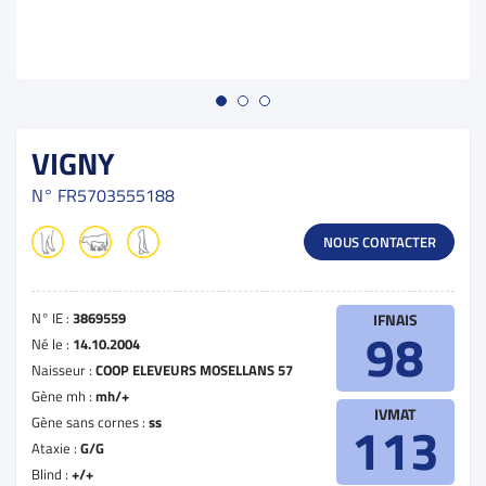
VIGNY
N°
FR5703555188
NOUS CONTACTER
N° IE :
3869559
IFNAIS
98
Né le :
14.10.2004
Naisseur :
COOP ELEVEURS MOSELLANS 57
Gène mh :
mh/+
IVMAT
Gène sans cornes :
ss
113
Ataxie :
G/G
Blind :
+/+