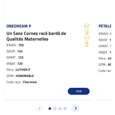
ONEDREAM P
PETALE 
Un Sans Cornes racé bardé de
IFNAIS :
94
Qualités Maternelles
ISEVR :
113
IFNAIS :
103
IVMAT :
11
ISEVR :
124
IABjbf :
109
IVMAT :
123
Père :
LIKE
IABjbf :
120
GPM :
ROB
Père :
LUTHER P
Code race 
GPM :
HONORABLE
Code race :
Charolais
VOIR