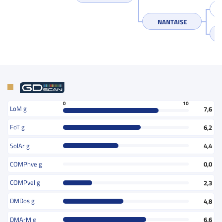
NANTAISE
0
10
LoM g
7,6
FoT g
6,2
SolAr g
4,4
COMPhve g
0,0
COMPvel g
2,3
DMDos g
4,8
DMArM g
6,6