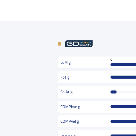
0
LoM g
FoT g
SolAr g
COMPhve g
COMPvel g
DMDos g