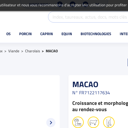
SUIVEZ-NOUS !
 utilisateur et nous vous recommandons d'accepter leur utilisation pour profiter
OS
PORCIN
CAPRIN
EQUIN
BIOTECHNOLOGIES
INT
ux
Viande
Charolais
MACAO
MACAO
N°
FR7122117634
Croissance et morpholog
au rendez-vous