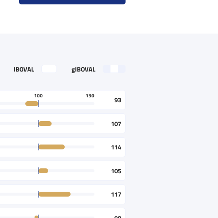
IBOVAL
gIBOVAL
100
130
93
107
114
105
117
98