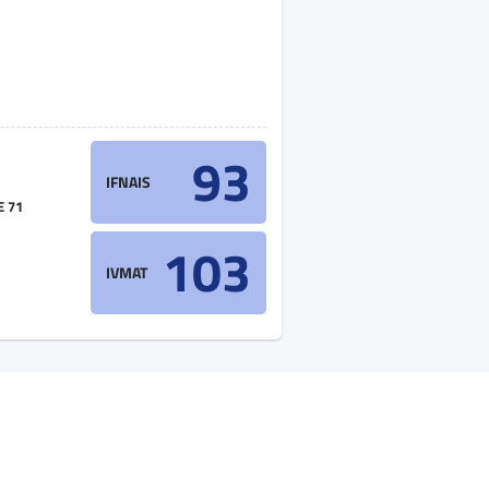
93
IFNAIS
E 71
103
IVMAT