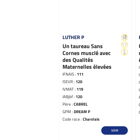
LUTHER P
Un taureau Sans
Cornes musclé avec
des Qualités
Maternelles élevées
IFNAIS :
111
ISEVR :
120
IVMAT :
119
IABjbf :
120
Père :
CABREL
GPM :
DREAM P
Code race :
Charolais
VOIR