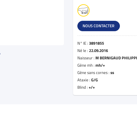
NOUS CONTACTER
N° IE :
3891855
Né le :
22.09.2016
Naisseur :
M BERNIGAUD PHILIPP
Gène mh :
mh/+
Gène sans cornes :
ss
Ataxie :
G/G
Blind :
+/+