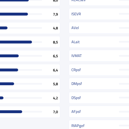
8,0
ISEVR
7,9
AVel
4,8
ALait
8,5
IVMAT
6,5
CRpsf
6,4
DMpsf
5,8
DSpsf
4,2
AFpsf
7,0
RIAPgef