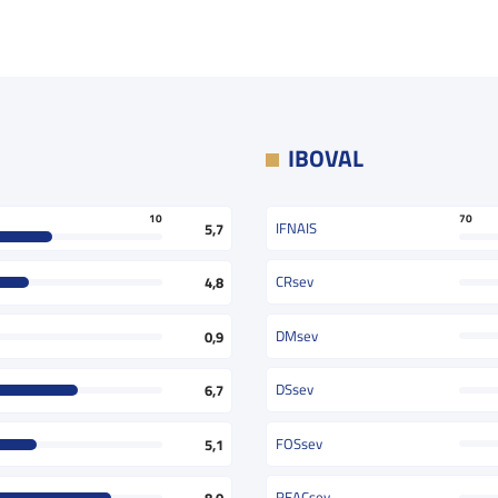
IBOVAL
70
10
IFNAIS
5,7
CRsev
4,8
DMsev
0,9
DSsev
6,7
FOSsev
5,1
REACsev