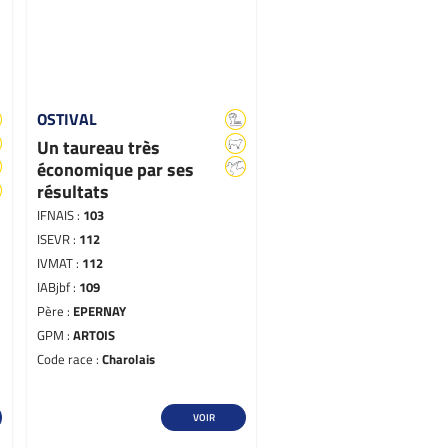
OSTIVAL
Un taureau très
économique par ses
résultats
IFNAIS :
103
ISEVR :
112
IVMAT :
112
IABjbf :
109
Père :
EPERNAY
GPM :
ARTOIS
Code race :
Charolais
VOIR