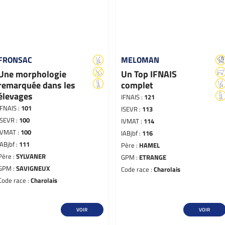
FRONSAC
MELOMAN
Une morphologie
Un Top IFNAIS
remarquée dans les
complet
élevages
IFNAIS :
121
IFNAIS :
101
ISEVR :
113
ISEVR :
100
IVMAT :
114
IVMAT :
100
IABjbf :
116
IABjbf :
111
Père :
HAMEL
Père :
SYLVANER
GPM :
ETRANGE
GPM :
SAVIGNEUX
Code race :
Charolais
Code race :
Charolais
VOIR
VOIR