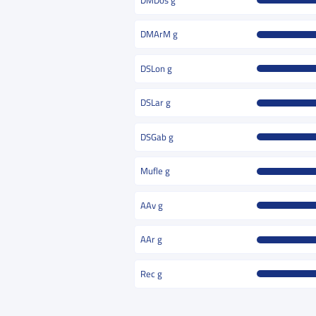
DMArM g
DSLon g
DSLar g
DSGab g
Mufle g
AAv g
AAr g
Rec g