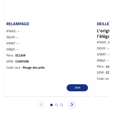
RELAMPAGO
OEILLET
L’origin
IFNAIS :
-
l’éléga
ISEVR :
-
IFNAIS :
89
IVMAT :
-
ISEVR :
-
IABjbf :
-
IVMAT :
-
Père :
ECLAIR
IABjbf :
-
GPM :
CHAPION
Père :
LUIA
Code race :
Rouge des prés
GPM :
COT
Code race 
VOIR