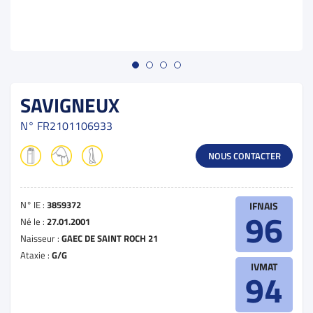
SAVIGNEUX
N°
FR2101106933
NOUS CONTACTER
N° IE :
3859372
IFNAIS
96
Né le :
27.01.2001
Naisseur :
GAEC DE SAINT ROCH 21
Ataxie :
G/G
IVMAT
94