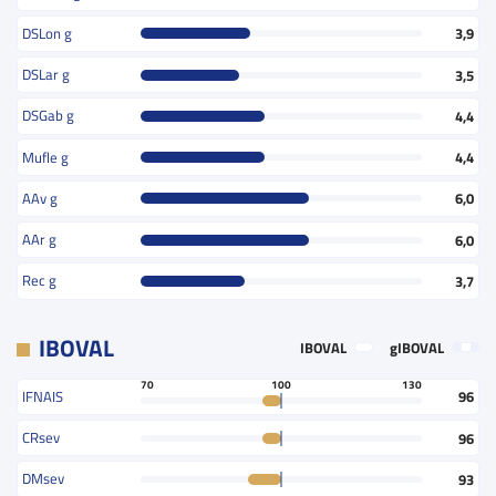
DSLon g
3,9
DSLar g
3,5
DSGab g
4,4
Mufle g
4,4
AAv g
6,0
AAr g
6,0
Rec g
3,7
IBOVAL
IBOVAL
gIBOVAL
70
100
130
IFNAIS
96
CRsev
96
DMsev
93