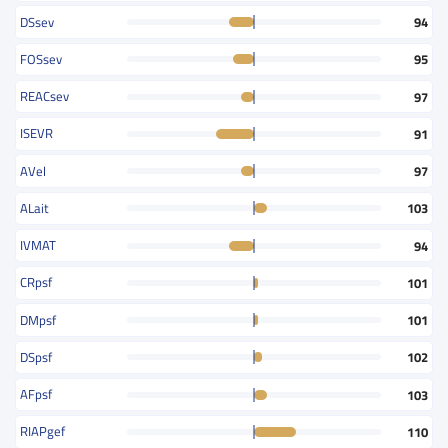
DSsev
94
FOSsev
95
REACsev
97
ISEVR
91
AVel
97
ALait
103
IVMAT
94
CRpsf
101
DMpsf
101
DSpsf
102
AFpsf
103
RIAPgef
110