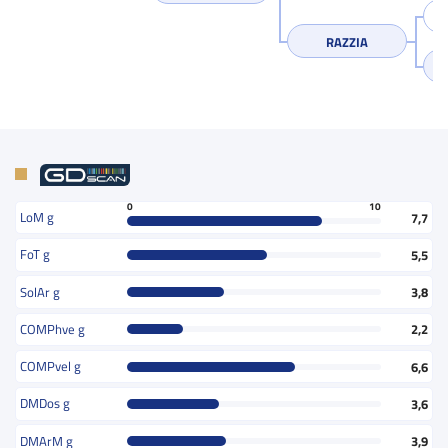
RAZZIA
0
10
LoM g
7,7
FoT g
5,5
SolAr g
3,8
COMPhve g
2,2
COMPvel g
6,6
DMDos g
3,6
DMArM g
3,9