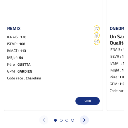
REMIX
ONEDRE
Un Sans
IFNAIS :
120
Qualité
ISEVR :
108
IFNAIS :
10
IVMAT :
113
ISEVR :
124
IABjbf :
94
IVMAT :
12
Père :
GUETTA
IABjbf :
120
GPM :
GARDIEN
Père :
LUT
Code race :
Charolais
GPM :
HON
Code race 
VOIR