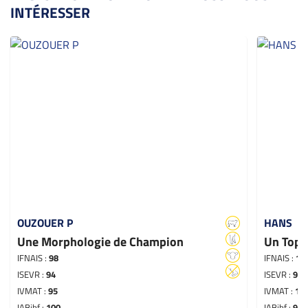
INTÉRESSER
OUZOUER P
HANS
Une Morphologie de Champion
Un Top 
IFNAIS :
98
IFNAIS :
11
ISEVR :
94
ISEVR :
99
IVMAT :
95
IVMAT :
10
IABjbf :
100
IABjbf :
97