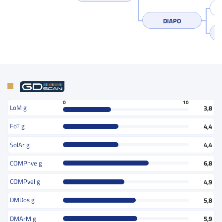
DIAPO
0
10
LoM g
3,8
FoT g
4,4
SolAr g
4,4
COMPhve g
6,8
COMPvel g
4,9
DMDos g
5,8
DMArM g
5,9