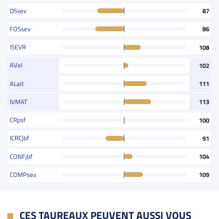
DSsev
87
FOSsev
86
ISEVR
108
AVel
102
ALait
111
IVMAT
113
CRpsf
100
ICRCjbf
91
CONFjbf
104
COMPsev
109
CES TAUREAUX PEUVENT AUSSI VOUS