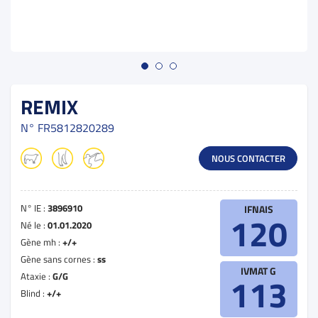
REMIX
N°
FR5812820289
NOUS CONTACTER
N° IE :
3896910
IFNAIS
120
Né le :
01.01.2020
Gène mh :
+/+
Gène sans cornes :
ss
IVMAT G
Ataxie :
G/G
113
Blind :
+/+