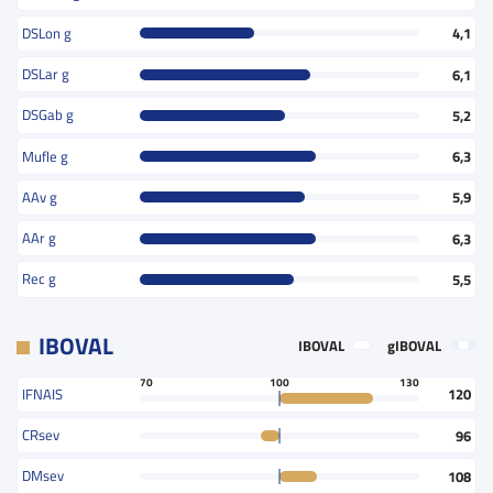
DSLon g
4,1
DSLar g
6,1
DSGab g
5,2
Mufle g
6,3
AAv g
5,9
AAr g
6,3
Rec g
5,5
IBOVAL
IBOVAL
gIBOVAL
70
100
130
IFNAIS
120
CRsev
96
DMsev
108