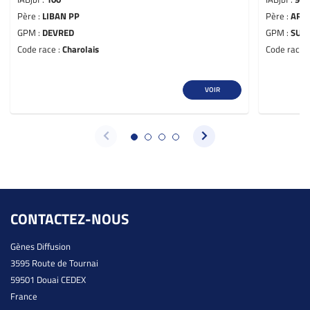
Père :
LIBAN PP
Père :
ART
GPM :
DEVRED
GPM :
SUE
Code race :
Charolais
Code race 
VOIR
CONTACTEZ-NOUS
Gènes Diffusion
3595 Route de Tournai
59501 Douai CEDEX
France