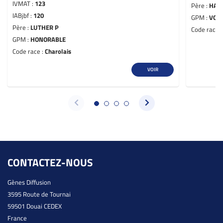
IVMAT :
123
Père :
HAM
IABjbf :
120
GPM :
VOLT
Père :
LUTHER P
Code race 
GPM :
HONORABLE
Code race :
Charolais
VOIR
CONTACTEZ-NOUS
Gènes Diffusion
3595 Route de Tournai
59501 Douai CEDEX
France