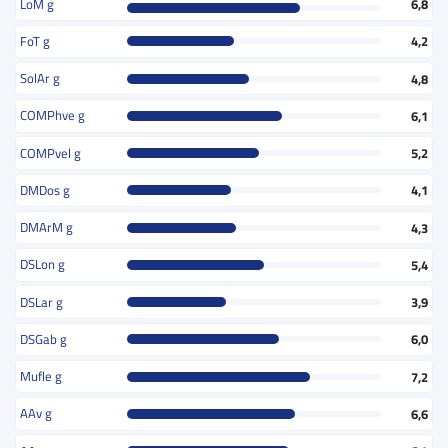
LoM g
6,8
FoT g
4,2
SolAr g
4,8
COMPhve g
6,1
COMPvel g
5,2
DMDos g
4,1
DMArM g
4,3
DSLon g
5,4
DSLar g
3,9
DSGab g
6,0
Mufle g
7,2
AAv g
6,6