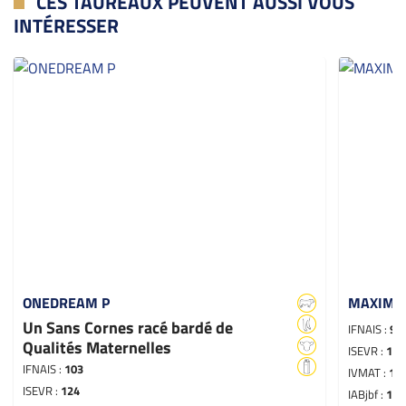
CES TAUREAUX PEUVENT AUSSI VOUS
INTÉRESSER
ONEDREAM P
MAXIMU
Un Sans Cornes racé bardé de
IFNAIS :
93
Qualités Maternelles
ISEVR :
123
IFNAIS :
103
IVMAT :
11
ISEVR :
124
IABjbf :
124