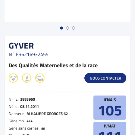
GYVER
N°
FR6216932455
Des Qualités Maternelles et de la race
NOUS CONTACTER
N° IE :
3883960
IFNAIS
105
Né le :
08.11.2011
Naisseur :
M HALIPRE GEORGES 62
Gène mh :
+/+
IVMAT
Gène sans cornes :
ss