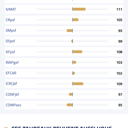
IVMAT
111
CRpsf
105
DMpsf
95
DSpsf
99
AFpsf
108
RIAPgef
103
EFCAR
102
ICRCjbf
109
CONFjbf
97
COMPsev
95