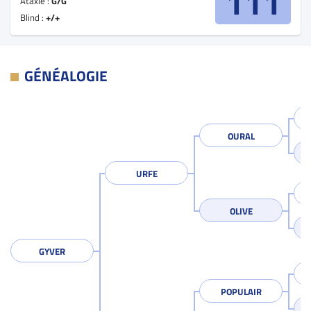
111
Ataxie :
G/G
Blind :
+/+
GÉNÉALOGIE
OURAL
URFE
OLIVE
GYVER
POPULAIR