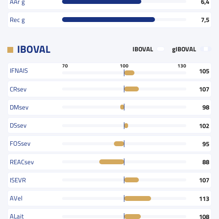
AAr g
6,4
Rec g
7,5
IBOVAL
IBOVAL
gIBOVAL
70
100
130
IFNAIS
105
CRsev
107
DMsev
98
DSsev
102
FOSsev
95
REACsev
88
ISEVR
107
AVel
113
ALait
108