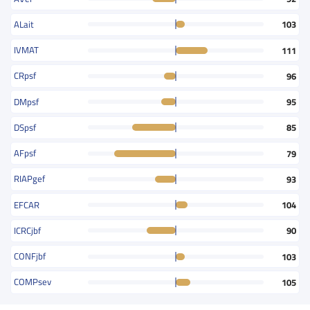
ALait
103
IVMAT
111
CRpsf
96
DMpsf
95
DSpsf
85
AFpsf
79
RIAPgef
93
EFCAR
104
ICRCjbf
90
CONFjbf
103
COMPsev
105