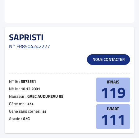
SAPRISTI
N°
FR8504242227
NOUS CONTACTER
N° IE :
3873531
IFNAIS
119
Né le :
10.12.2001
Naisseur :
GAEC AUDUREAU 85
Gène mh :
+/+
IVMAT
Gène sans cornes :
ss
111
Ataxie :
A/G