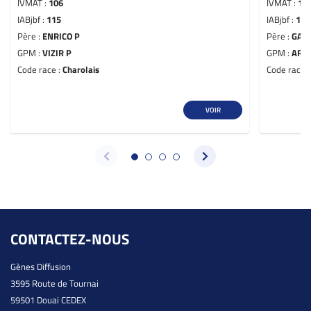
IVMAT :
106
IVMAT :
11
IABjbf :
115
IABjbf :
115
Père :
ENRICO P
Père :
GAG
GPM :
VIZIR P
GPM :
ART
Code race :
Charolais
Code race 
VOIR
CONTACTEZ-NOUS
Gènes Diffusion
3595 Route de Tournai
59501 Douai CEDEX