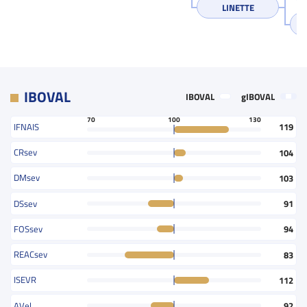
LINETTE
IBOVAL
IBOVAL
gIBOVAL
70
100
130
IFNAIS
119
CRsev
104
DMsev
103
DSsev
91
FOSsev
94
REACsev
83
ISEVR
112
AVel
92