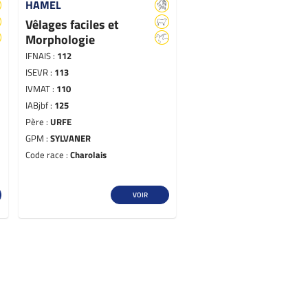
HAMEL
Vêlages faciles et
Morphologie
IFNAIS :
112
ISEVR :
113
IVMAT :
110
IABjbf :
125
Père :
URFE
GPM :
SYLVANER
Code race :
Charolais
VOIR