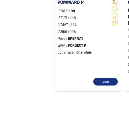
POMMARD P
IFNAIS :
98
ISEVR :
119
IVMAT :
114
IABjbf :
114
Père :
EPERNAY
GPM :
FORGEOT P
Code race :
Charolais
VOIR