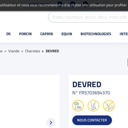
SUIVEZ-NOUS !
 utilisateur et nous vous recommandons d'accepter leur utilisation pour profiter
OS
PORCIN
CAPRIN
EQUIN
BIOTECHNOLOGIES
INT
ux
Viande
Charolais
DEVRED
DEVRED
N°
FR5703694370
NOUS CONTACTER