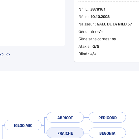
N° IE :
3878161
Né le :
10.10.2008
Naisseur :
GAEC DE LA NIED 57
Gène mh :
+/+
Gène sans cornes :
ss
Ataxie :
G/G
Blind :
+/+
ABRICOT
PERIGORD
IGLOO.MIC
FRAICHE
BEGONIA