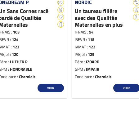
ONEDREAM P
NORDIC
Un Sans Cornes racé
Un taureau filière
bardé de Qualités
avec des Qualités
Maternelles
Maternelles en plus
IFNAIS :
103
IFNAIS :
94
ISEVR :
124
ISEVR :
118
IVMAT :
123
IVMAT :
122
IABjbf :
120
IABjbf :
129
Père :
LUTHER P
Père :
IZOARD
GPM :
HONORABLE
GPM :
IMPAIR
Code race :
Charolais
Code race :
Charolais
VOIR
VOIR