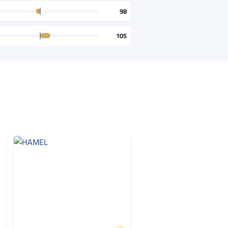
98
105