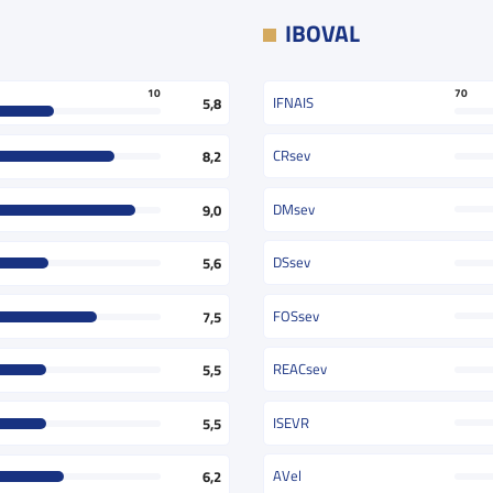
IBOVAL
70
10
IFNAIS
5,8
CRsev
8,2
DMsev
9,0
DSsev
5,6
FOSsev
7,5
REACsev
5,5
ISEVR
5,5
AVel
6,2