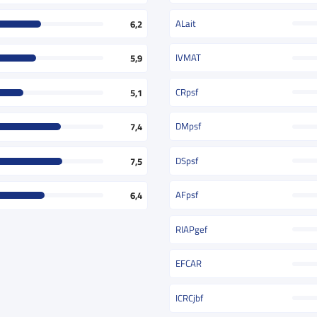
ALait
6,2
IVMAT
5,9
CRpsf
5,1
DMpsf
7,4
DSpsf
7,5
AFpsf
6,4
RIAPgef
EFCAR
ICRCjbf