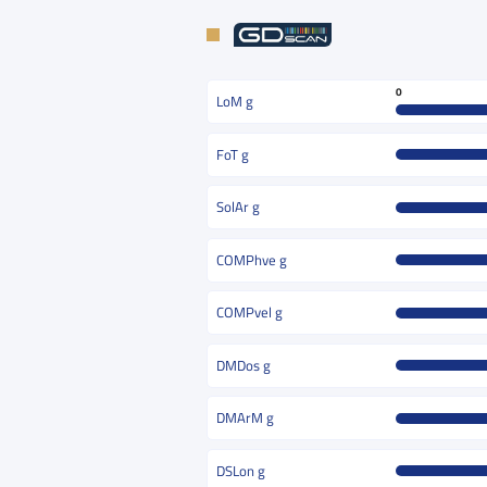
0
LoM g
FoT g
SolAr g
COMPhve g
COMPvel g
DMDos g
DMArM g
DSLon g