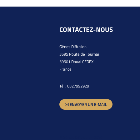
CONTACTEZ-NOUS
Gènes Diffusion
3595 Route de Tournai
59501 Douai CEDEX
France
Tél :
0327992929
ENVOYER UN E-MAIL
© Gènes Diffusion - 2026