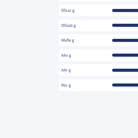
DSLar g
DSGab g
Mufle g
AAv g
AAr g
Rec g