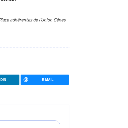
Place adhérentes de l’Union Gènes
EDIN
E-MAIL