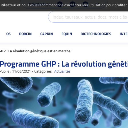
SUIVEZ-NOUS !
 utilisateur et nous vous recommandons d'accepter leur utilisation pour profiter
OS
PORCIN
CAPRIN
EQUIN
BIOTECHNOLOGIES
INT
P : La révolution génétique est en marche !
Programme GHP : La révolution généti
Publié : 11/05/2021 - Catégories :
Actualités