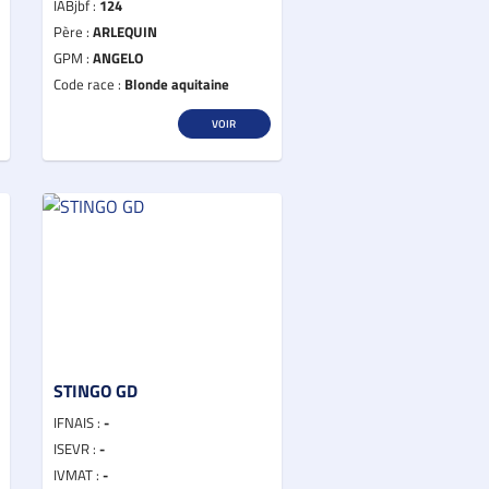
IABjbf :
124
Père :
ARLEQUIN
GPM :
ANGELO
Code race :
Blonde aquitaine
VOIR
STINGO GD
IFNAIS :
-
ISEVR :
-
IVMAT :
-