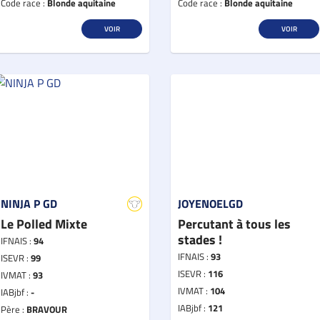
Code race :
Blonde aquitaine
Code race :
Blonde aquitaine
VOIR
VOIR
NINJA P GD
JOYENOELGD
Le Polled Mixte
Percutant à tous les
stades !
IFNAIS :
94
IFNAIS :
93
ISEVR :
99
ISEVR :
116
IVMAT :
93
IVMAT :
104
IABjbf :
-
IABjbf :
121
Père :
BRAVOUR