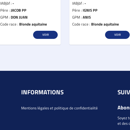
IABjbf :
-
IABjbf :
-
Père :
JACOB PP
Père :
IGNIS PP
GPM :
DON JUAN
GPM :
ANIS
Code race :
Blonde aquitaine
Code race :
Blonde aquitaine
VOIR
VOIR
INFORMATIONS
SUI
Abonn
Mentions légales et politique de confidentialité
Soyez t
et des 