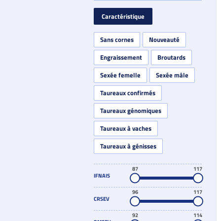
Caractéristique
Sans cornes
Nouveauté
Engraissement
Broutards
Sexée femelle
Sexée mâle
Taureaux confirmés
Taureaux génomiques
Taureaux à vaches
Taureaux à génisses
87
117
IFNAIS
96
117
CRSEV
92
114