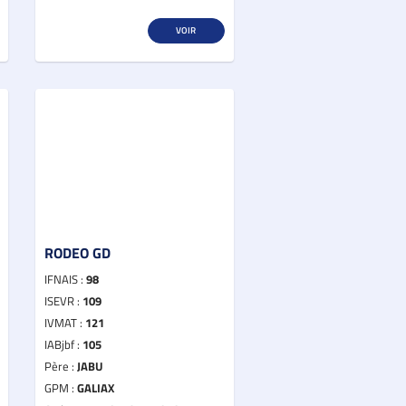
VOIR
RODEO GD
IFNAIS :
98
ISEVR :
109
IVMAT :
121
IABjbf :
105
Père :
JABU
GPM :
GALIAX