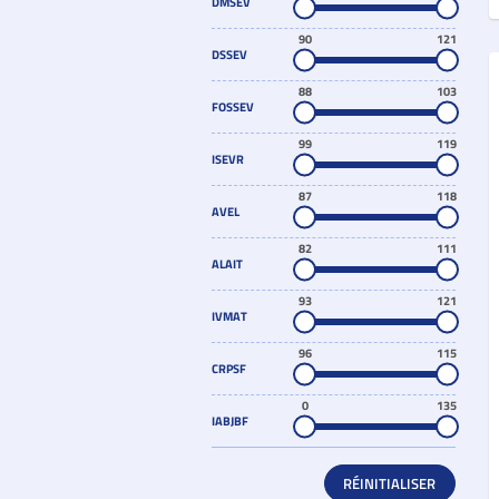
DMSEV
90
121
DSSEV
88
103
FOSSEV
99
119
ISEVR
87
118
AVEL
82
111
ALAIT
93
121
IVMAT
96
115
CRPSF
0
135
IABJBF
RÉINITIALISER