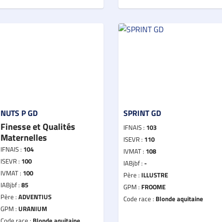
NUTS P GD
SPRINT GD
Finesse et Qualités
IFNAIS :
103
Maternelles
ISEVR :
110
IFNAIS :
104
IVMAT :
108
ISEVR :
100
IABjbf :
-
IVMAT :
100
Père :
ILLUSTRE
IABjbf :
85
GPM :
FROOME
Père :
ADVENTIUS
Code race :
Blonde aquitaine
GPM :
URANIUM
Code race :
Blonde aquitaine