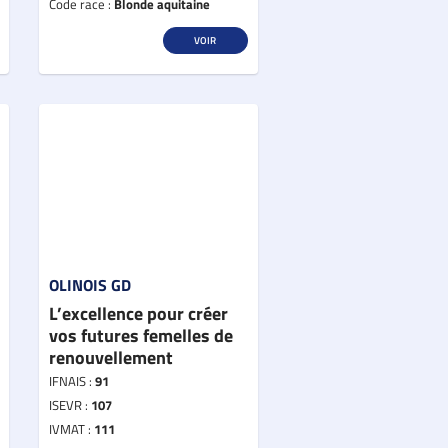
Code race :
Blonde aquitaine
VOIR
OLINOIS GD
L’excellence pour créer
vos futures femelles de
renouvellement
IFNAIS :
91
ISEVR :
107
IVMAT :
111