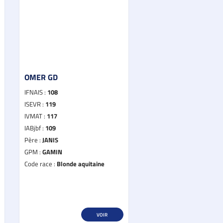
OMER GD
IFNAIS :
108
ISEVR :
119
IVMAT :
117
IABjbf :
109
Père :
JANIS
GPM :
GAMIN
Code race :
Blonde aquitaine
VOIR