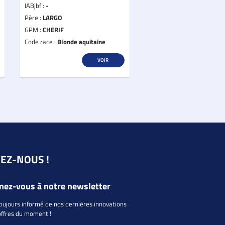
IABjbf :
-
Père :
LARGO
GPM :
CHERIF
Code race :
Blonde aquitaine
VOIR
VEZ-NOUS !
ez-vous à notre newsletter
oujours informé de nos dernières innovations
offres du moment !