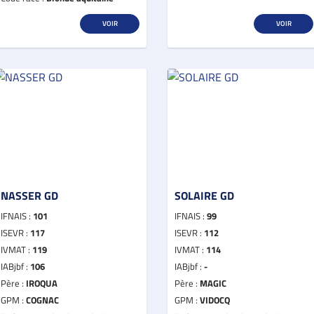
VOIR
VOIR
NASSER GD
SOLAIRE GD
IFNAIS :
101
IFNAIS :
99
ISEVR :
117
ISEVR :
112
IVMAT :
119
IVMAT :
114
IABjbf :
106
IABjbf :
-
Père :
IROQUA
Père :
MAGIC
GPM :
COGNAC
GPM :
VIDOCQ