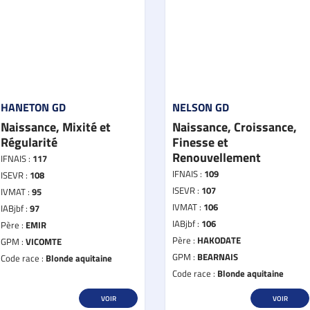
HANETON GD
NELSON GD
Naissance, Mixité et
Naissance, Croissance,
Régularité
Finesse et
Renouvellement
IFNAIS :
117
IFNAIS :
109
ISEVR :
108
ISEVR :
107
IVMAT :
95
IVMAT :
106
IABjbf :
97
IABjbf :
106
Père :
EMIR
Père :
HAKODATE
GPM :
VICOMTE
GPM :
BEARNAIS
Code race :
Blonde aquitaine
Code race :
Blonde aquitaine
VOIR
VOIR