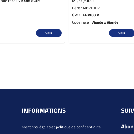
Code race :
Viande x Lait
IABjbf (euro) :
-
Père :
MERLIN P
GPM :
ENRICO P
Code race :
Viande x Viande
VOIR
VOIR
INFORMATIONS
SUI
Abonn
Mentions légales et politique de confidentialité