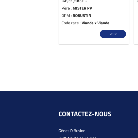
IABjbf (euro) :
-
Père :
MISTER PP
GPM :
ROBUSTIN
Code race :
Viande x Viande
VOIR
CONTACTEZ-NOUS
Gènes Diffusion