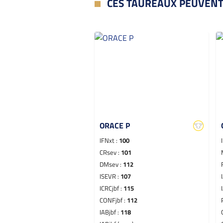
CES TAUREAUX PEUVENT
ORACE P
IFNxt :
100
CRsev :
101
DMsev :
112
ISEVR :
107
ICRCjbf :
115
CONFjbf :
112
IABjbf :
118