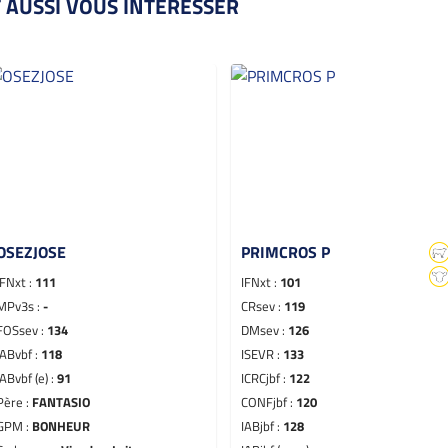
 AUSSI VOUS INTÉRESSER
OSEZJOSE
PRIMCROS P
IFNxt :
111
IFNxt :
101
MPv3s :
-
CRsev :
119
FOSsev :
134
DMsev :
126
IABvbf :
118
ISEVR :
133
IABvbf (e) :
91
ICRCjbf :
122
Père :
FANTASIO
CONFjbf :
120
GPM :
BONHEUR
IABjbf :
128