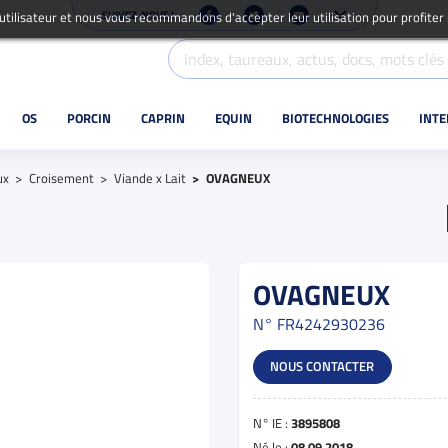
SUIVEZ-NOUS !
 utilisateur et nous vous recommandons d'accepter leur utilisation pour profiter
OS
PORCIN
CAPRIN
EQUIN
BIOTECHNOLOGIES
INT
ux
Croisement
Viande x Lait
OVAGNEUX
OVAGNEUX
N°
FR4242930236
NOUS CONTACTER
N° IE :
3895808
Né le :
08.09.2018