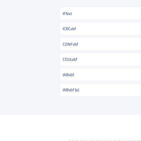
IFNxt
ICRCvbf
CONFvbf
COULvbf
IABvbf
IABvbf (e)