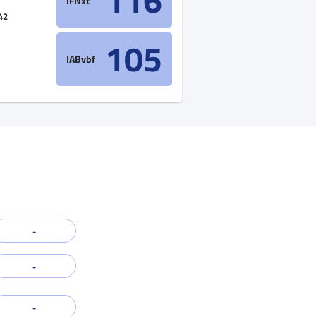
116
IFNxt
42
105
IABvbf