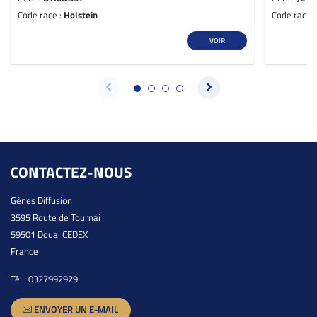
Code race :
Holstein
Code race 
VOIR
CONTACTEZ-NOUS
Gènes Diffusion
3595 Route de Tournai
59501 Douai CEDEX
France
Tél :
0327992929
ENVOYER UN E-MAIL