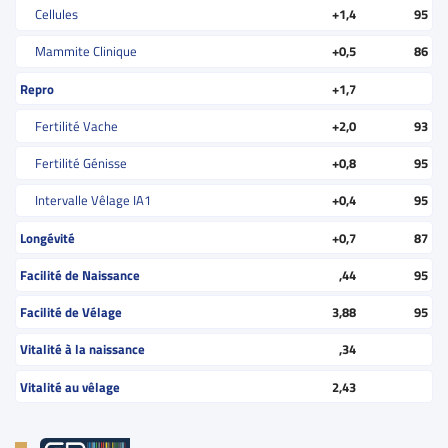
Cellules
+1,4
95
Mammite Clinique
+0,5
86
Repro
+1,7
Fertilité Vache
+2,0
93
Fertilité Génisse
+0,8
95
Intervalle Vêlage IA1
+0,4
95
Longévité
+0,7
87
Facilité de Naissance
,44
95
Facilité de Vélage
3,88
95
Vitalité à la naissance
,34
Vitalité au vêlage
2,43