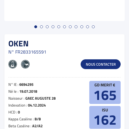
OKEN
N°
FR2833165591
NOUS CONTACTER
N° IE :
6694295
GD MERIT €
165
Né le :
19.07.2018
Naisseur :
GAEC AUGUSTE 28
Indexation :
04.12.2024
ISU
HCD :
0
162
Kappa Caséine :
B/B
Beta Caséine :
A2/A2