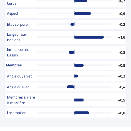
+0,7
Corps
Aspect
+0,9
Etat corporel
-0,2
Largeur aux
+1,6
Ischions
Inclinaison du
-0,3
Bassin
Membres
+0,5
Angle du Jarret
+0,2
Angle du Pied
-0,4
Membres arrière
+0,5
vue arrière
Locomotion
+0,8