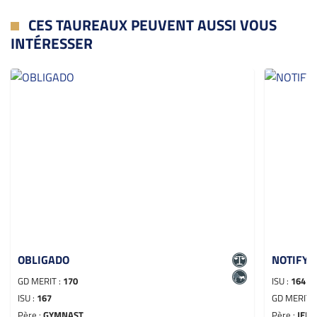
CES TAUREAUX PEUVENT AUSSI VOUS
INTÉRESSER
OBLIGADO
NOTIFY
GD MERIT :
170
ISU :
164
ISU :
167
GD MERIT 
Père :
GYMNAST
Père :
JEDI 