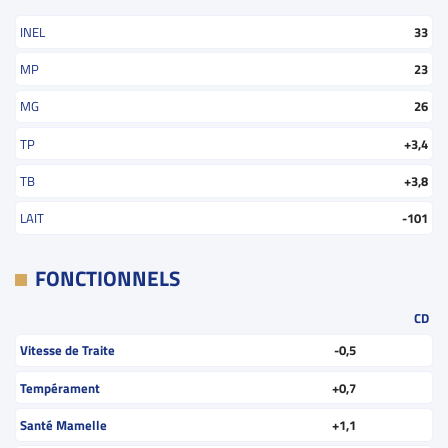
INEL
33
MP
23
MG
26
TP
+3,4
TB
+3,8
LAIT
-101
FONCTIONNELS
CD
Vitesse de Traite
-0,5
Tempérament
+0,7
Santé Mamelle
+1,1