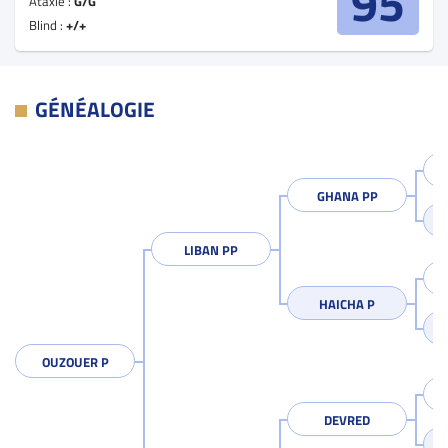
95
Ataxie :
G/G
Blind :
+/+
GÉNÉALOGIE
GHANA PP
LIBAN PP
HAICHA P
OUZOUER P
DEVRED