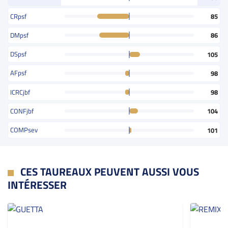
CRpsf
85
DMpsf
86
DSpsf
105
AFpsf
98
ICRCjbf
98
CONFjbf
104
COMPsev
101
CES TAUREAUX PEUVENT AUSSI VOUS
INTÉRESSER