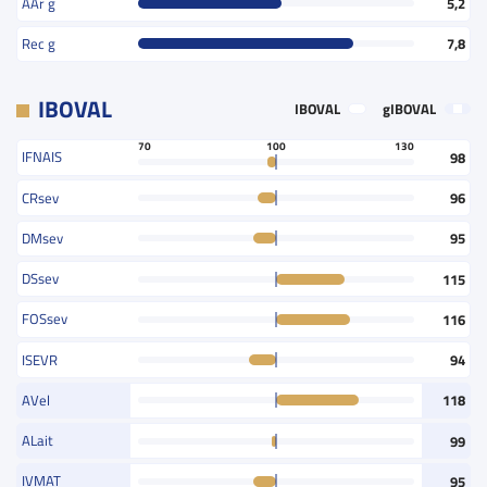
AAr g
5,2
Rec g
7,8
IBOVAL
IBOVAL
gIBOVAL
70
100
130
IFNAIS
98
CRsev
96
DMsev
95
DSsev
115
FOSsev
116
ISEVR
94
AVel
118
ALait
99
IVMAT
95