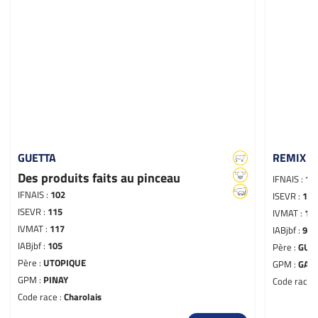
GUETTA
REMIX
Des produits faits au pinceau
IFNAIS :
12
IFNAIS :
102
ISEVR :
108
ISEVR :
115
IVMAT :
11
IVMAT :
117
IABjbf :
94
IABjbf :
105
Père :
GUE
Père :
UTOPIQUE
GPM :
GAR
GPM :
PINAY
Code race 
Code race :
Charolais