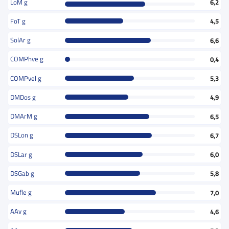
LoM g
6,2
FoT g
4,5
SolAr g
6,6
COMPhve g
0,4
COMPvel g
5,3
DMDos g
4,9
DMArM g
6,5
DSLon g
6,7
DSLar g
6,0
DSGab g
5,8
Mufle g
7,0
AAv g
4,6