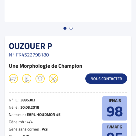
OUZOUER P
N°
FR4522798180
Une Morphologie de Champion
NOUS CONTACTER
N° IE :
3895303
IFNAIS
98
Né le :
30.08.2018
Naisseur :
EARL HOUDMON 45
Gène mh :
+/+
IVMAT G
Gène sans cornes :
Pcs