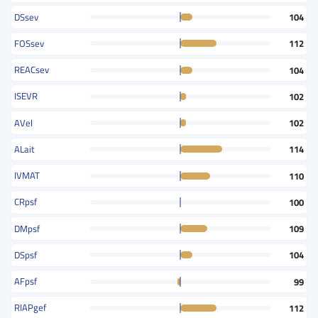
DSsev
104
FOSsev
112
REACsev
104
ISEVR
102
AVel
102
ALait
114
IVMAT
110
CRpsf
100
DMpsf
109
DSpsf
104
AFpsf
99
RIAPgef
112