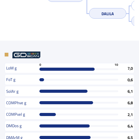
DALILA
0
10
LoM g
7,0
FoT g
0,6
SolAr g
6,1
COMPhve g
6,8
COMPvel g
2,1
DMDos g
6,4
DMArM g
6,5