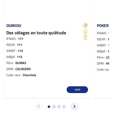
OUMIOU
POKER
Des vêlages en toute quiétude
IFNAIS :
11
IFNAIS :
117
ISEVR :
111
ISEVR :
111
IVMAT :
11
IVMAT :
113
IABjbf :
117
IABjbf :
113
Père :
LOS
Père :
DUMAS
GPM :
HON
GPM :
CALOGERO
Code race 
Code race :
Charolais
VOIR