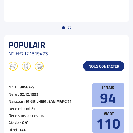
POPULAIR
N°
FR7121319473
NOUS CONTACTER
N° IE :
3856749
IFNAIS
94
Né le :
02.12.1999
Naisseur :
M GUILHEM JEAN MARC 71
Gène mh :
mh/+
IVMAT
Gène sans cornes :
ss
110
Ataxie :
G/G
Blind :
+/+