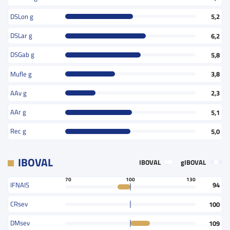
DSLon g
5,2
DSLar g
6,2
DSGab g
5,8
Mufle g
3,8
AAv g
2,3
AAr g
5,1
Rec g
5,0
IBOVAL
IBOVAL
gIBOVAL
70
100
130
IFNAIS
94
CRsev
100
DMsev
109