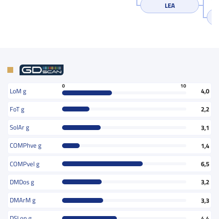
LEA
0
10
LoM g
4,0
FoT g
2,2
SolAr g
3,1
COMPhve g
1,4
COMPvel g
6,5
DMDos g
3,2
DMArM g
3,3
DSLon g
4,4