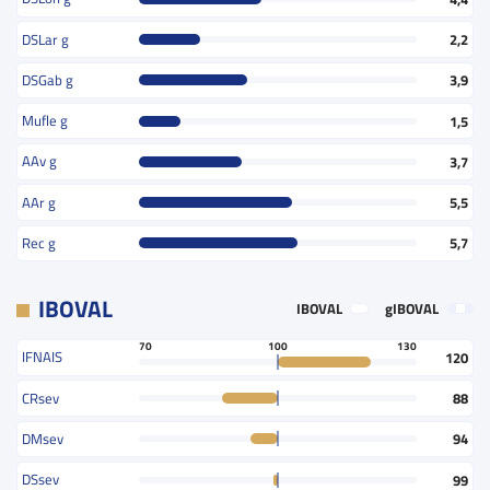
DSLar g
2,2
DSGab g
3,9
Mufle g
1,5
AAv g
3,7
AAr g
5,5
Rec g
5,7
IBOVAL
IBOVAL
gIBOVAL
70
100
130
IFNAIS
120
CRsev
88
DMsev
94
DSsev
99