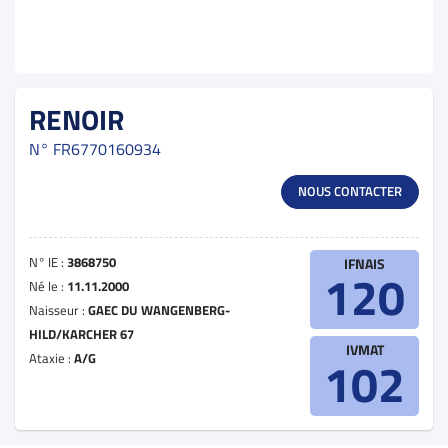
RENOIR
N°
FR6770160934
NOUS CONTACTER
N° IE :
3868750
IFNAIS
120
Né le :
11.11.2000
Naisseur :
GAEC DU WANGENBERG-
HILD/KARCHER 67
IVMAT
Ataxie :
A/G
102