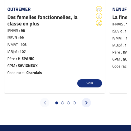
OUTREMER
NENUFA
Des femelles fonctionnelles, la
La fine 
classe en plus
IFNAIS :
10
IFNAIS :
98
ISEVR :
107
ISEVR :
99
IVMAT :
10
IVMAT :
103
IABjbf :
113
IABjbf :
107
Père :
DALH
Père :
HISPANIC
GPM :
GUI
GPM :
SAVIGNEUX
Code race 
Code race :
Charolais
VOIR