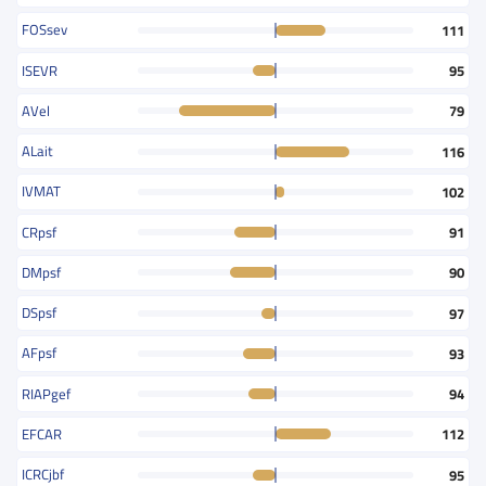
FOSsev
111
ISEVR
95
AVel
79
ALait
116
IVMAT
102
CRpsf
91
DMpsf
90
DSpsf
97
AFpsf
93
RIAPgef
94
EFCAR
112
ICRCjbf
95