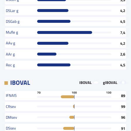
DSLar g
4,2
DSGab g
4,5
Mufle g
7,4
AAv g
4,2
AAr g
2,6
Rec g
4,5
IBOVAL
IBOVAL
gIBOVAL
70
100
130
IFNAIS
89
CRsev
99
DMsev
96
DSsev
91