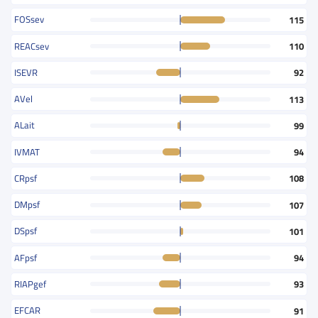
FOSsev
115
REACsev
110
ISEVR
92
AVel
113
ALait
99
IVMAT
94
CRpsf
108
DMpsf
107
DSpsf
101
AFpsf
94
RIAPgef
93
EFCAR
91