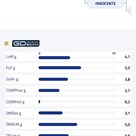
INNOCENTE
0
10
LoM g
4,1
FoT g
5,5
SolAr g
3,8
COMPhve g
2,7
COMPvel g
0,2
DMDos g
3,1
DMArM g
5,0
DSLon g
3,9