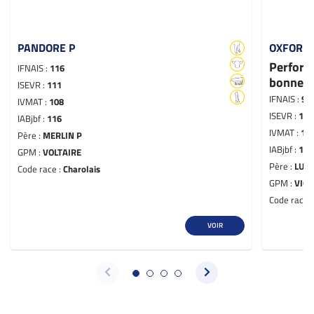
PANDORE P
OXFORD
Perform
IFNAIS :
116
bonne r
ISEVR :
111
IFNAIS :
97
IVMAT :
108
ISEVR :
120
IABjbf :
116
IVMAT :
11
Père :
MERLIN P
IABjbf :
121
GPM :
VOLTAIRE
Père :
LUCI
Code race :
Charolais
GPM :
VIG
Code race 
VOIR